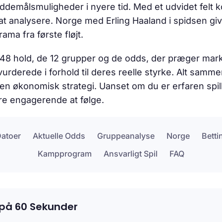
ddemålsmuligheder i nyere tid. Med et udvidet felt k
analysere. Norge med Erling Haaland i spidsen give
ma fra første fløjt.
 48 hold, de 12 grupper og de odds, der præger mark
urderede i forhold til deres reelle styrke. Alt samme
n økonomisk strategi. Uanset om du er erfaren spill
re engagerende at følge.
Datoer
Aktuelle Odds
Gruppeanalyse
Norge
Betti
Kampprogram
Ansvarligt Spil
FAQ
 på 60 Sekunder