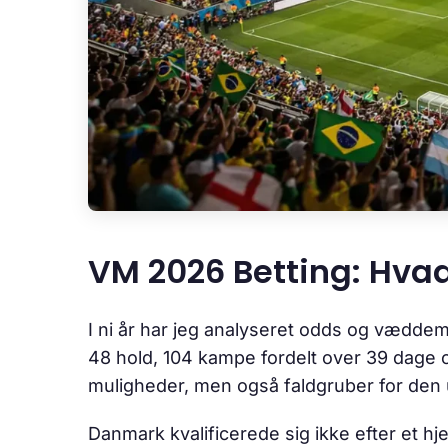
VM 2026 Betting: Hva
I ni år har jeg analyseret odds og væddem
48 hold, 104 kampe fordelt over 39 dage 
muligheder, men også faldgruber for d
Danmark kvalificerede sig ikke efter et hj