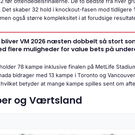
2 før ottendedelsfinalerne. De to bedste fra hver gr
. Det skaber 32 hold i knockout-fasen mod tidligere 
n også større kompleksitet i at forudsige resultate
liver VM 2026 næsten dobbelt så stort som t
ed flere muligheder for value bets på under
holder 78 kampe inklusive finalen på MetLife Stadi
ada bidrager med 13 kampe i Toronto og Vancouver. 
d, hvilket betyder at mange kampe spilles sent om aft
oer og Værtsland