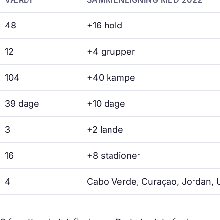
VÆRDI
SAMMENLIGNING MED 2022
48
+16 hold
12
+4 grupper
104
+40 kampe
39 dage
+10 dage
3
+2 lande
16
+8 stadioner
4
Cabo Verde, Curaçao, Jordan, 