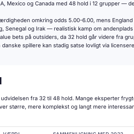
li i USA, Mexico og Canada med 48 hold i 12 grupper 
værdigheden omkring odds 5.00-6.00, mens England og
rig, Senegal og Irak — realistisk kamp om andenpla
alue bets på outsiders, da 32 hold går videre fra gr
 danske spillere kan stadig satse lovligt via licen
l
udvidelsen fra 32 til 48 hold. Mange eksperter frygt
ver større, mere komplekst og langt mere interessant